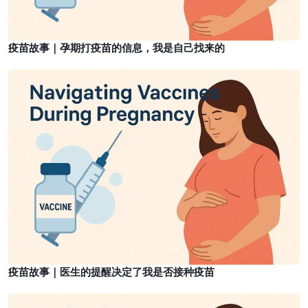
苗
的
信
疫苗故事｜孕期打疫苗的信息，我是自己找来的
息
，
疫
我
苗
是
故
自
事
己
｜
找
医
来
生
的
的
提
醒
决
定
疫苗故事｜医生的提醒决定了我是否接种疫苗
了
我
疫
是