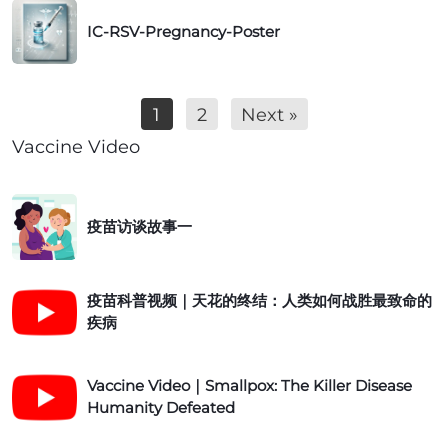
m
S
I
i
C
e
IC-RSV-Pregnancy-Poster
S
C
n
a
n
S
-
g
n
t
W
R
P
a
C
h
S
1
2
Next »
r
d
h
o
V
e
a
e
Vaccine Video
o
-
g
v
c
p
P
n
a
k
i
r
疫
a
c
l
n
e
疫苗访谈故事一
苗
n
c
i
g
g
访
c
i
s
C
n
谈
y
n
t
疫
o
a
故
疫苗科普视频｜天花的终结：人类如何战胜最致命的
4
a
苗
u
n
疾病
事
P
t
科
g
c
一
a
i
普
h
y
V
n
o
Vaccine Video｜Smallpox: The Killer Disease
视
V
-
a
e
n
Humanity Defeated
频
a
P
c
l
p
｜
x
o
c