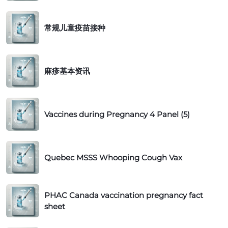
指
a
s
南
常
c
l
常规儿童疫苗接种
规
c
e
儿
i
s
童
n
F
麻
疫
a
麻疹基本资讯
a
疹
苗
t
c
基
接
i
t
本
种
V
o
s
资
Vaccines during Pregnancy 4 Panel (5)
a
n
h
讯
c
s
e
c
A
e
Q
i
p
t
Quebec MSSS Whooping Cough Vax
u
n
p
e
e
o
b
s
P
i
PHAC Canada vaccination pregnancy fact
e
d
H
n
sheet
c
u
A
t
M
r
C