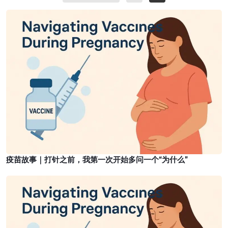
t
y
疫
s
:
苗
Y
T
故
o
h
事
u
e
｜
a
V
打
n
i
针
d
r
之
Y
u
前
o
s
，
u
,
我
r
V
第
B
a
疫苗故事｜打针之前，我第一次开始多问一个“为什么”
一
a
c
次
b
疫
c
开
y
苗
i
始
故
n
多
事
e
问