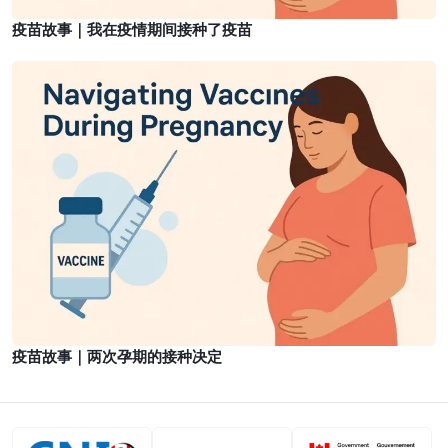
接
疫苗故事｜我在疫情期间接种了疫苗
种
了
疫
疫
苗
苗
故
事
｜
两
次
孕
期
的
接
种
疫苗故事｜两次孕期的接种决定
决
定