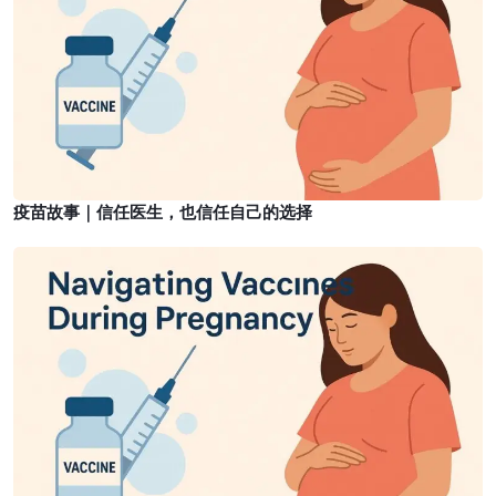
｜
,
一
信
a
个
任
n
“
医
d
为
生
G
什
，
l
么
也
o
”
信
b
疫苗故事｜信任医生，也信任自己的选择
任
a
自
l
疫
己
R
苗
的
e
故
选
s
事
择
p
｜
o
孕
n
期
s
打
e
疫