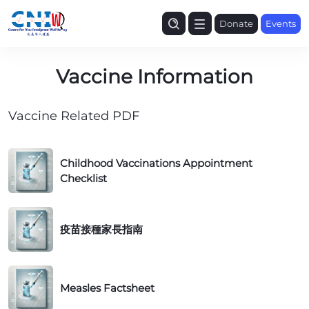
Donate
Events
Vaccine Information
Vaccine Related PDF
C
Childhood Vaccinations Appointment
h
Checklist
i
l
疫
d
疫苗接種家長指南
苗
h
接
o
種
o
M
家
Measles Factsheet
d
e
長
V
a