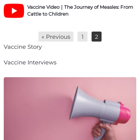
(
r
天
V
s
Vaccine Video｜The Journey of Measles: From
i
5
e
花
a
t
Cattle to Children
n
)
g
的
c
e
e
n
终
c
r
V
a
结
i
« Previous
1
2
i
n
：
n
d
Vaccine Story
c
人
e
e
y
类
V
o
f
Vaccine Interviews
如
i
｜
a
何
d
S
c
战
e
T
m
t
胜
o
h
a
s
最
｜
e
l
h
致
T
P
l
e
命
h
n
p
e
的
e
e
o
t
疾
J
u
x
病
o
m
:
u