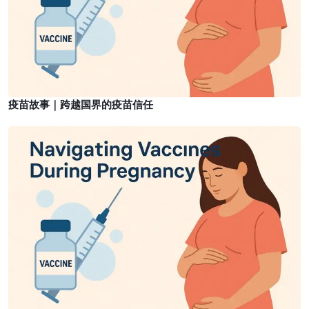
越
国
界
的
疫
苗
疫苗故事｜跨越国界的疫苗信任
信
任
疫
苗
故
事
｜
我
在
疫
情
期
间