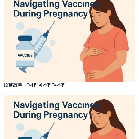
苗
否
故
接
事
种
｜
疫
“
苗
可
打
可
不
打
”
疫苗故事｜“可打可不打”=不打
=
不
疫
打
苗
故
事
｜
跨